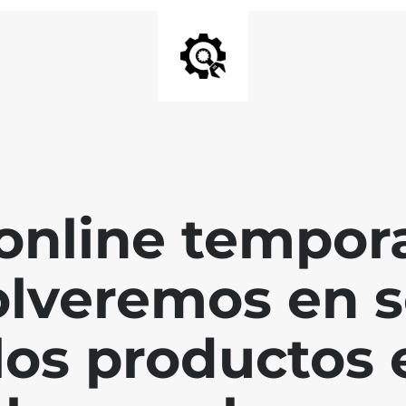
online tempo
olveremos en 
los productos 